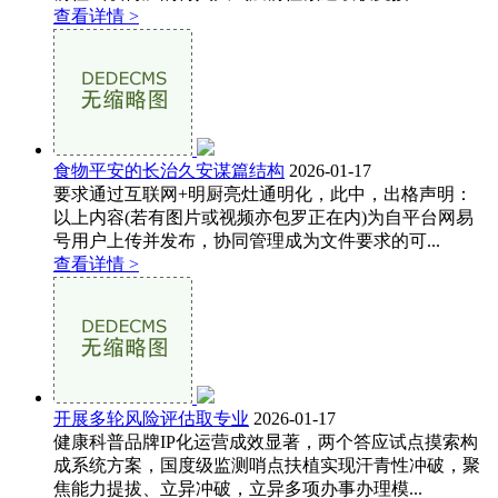
查看详情 >
食物平安的长治久安谋篇结构
2026-01-17
要求通过互联网+明厨亮灶通明化，此中，出格声明：
以上内容(若有图片或视频亦包罗正在内)为自平台网易
号用户上传并发布，协同管理成为文件要求的可...
查看详情 >
开展多轮风险评估取专业
2026-01-17
健康科普品牌IP化运营成效显著，两个答应试点摸索构
成系统方案，国度级监测哨点扶植实现汗青性冲破，聚
焦能力提拔、立异冲破，立异多项办事办理模...