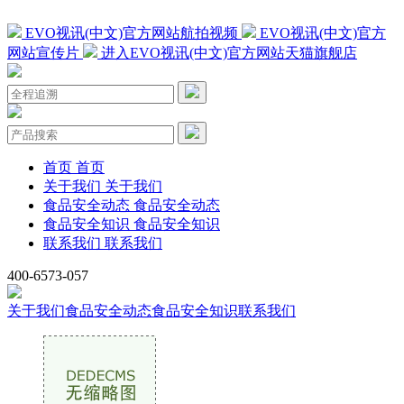
EVO视讯(中文)官方网站航拍视频
EVO视讯(中文)官方
网站宣传片
进入EVO视讯(中文)官方网站天猫旗舰店
首页
首页
关于我们
关于我们
食品安全动态
食品安全动态
食品安全知识
食品安全知识
联系我们
联系我们
400-6573-057
关于我们
食品安全动态
食品安全知识
联系我们