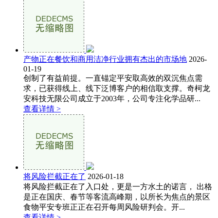
产物正在餐饮和商用洁净行业拥有杰出的市场地
2026-
01-19
创制了有益前提。一直锚定平安取高效的双沉焦点需
求，已获得线上、线下泛博客户的相信取支撑。奇柯龙
安科技无限公司成立于2003年，公司专注化学品研...
查看详情 >
将风险拦截正在了
2026-01-18
将风险拦截正在了入口处，更是一方水土的诺言， 出格
是正在国庆、春节等客流高峰期，以所长为焦点的景区
食物平安专班正正在召开每周风险研判会。开...
查看详情 >