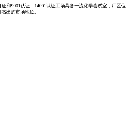
9001认证、14001认证工场具备一流化学尝试室，厂区位
有杰出的市场地位。