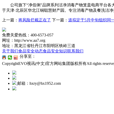
公司旗下“净佰俐”品牌系列洁净消毒产物笼盖电商平台各大发
于天津·北辰区华北江铜聪慧财产园。专注消毒产物及餐洗洁净剂
上一篇：
将风险拦截正在了
下一篇：
道拟定于5月中旬组织同
免费关爱热线：400-6573-057
网址：http://www.aa7.org
地址：黑龙江省牡丹江市阳明区铁岭三道
关于我们
食品安全动态
食品安全知识
联系我们
分享至：
CopyrightEVO视讯(中文)官方网站集团版权所有All rights reserv
邮箱：hxry@hx1952.com