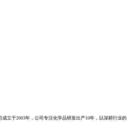
于2003年，公司专注化学品研发出产10年，以深耕行业的