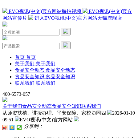
EVO视讯(中文)官方网站航拍视频
EVO视讯(中文)官方
网站宣传片
进入EVO视讯(中文)官方网站天猫旗舰店
首页
首页
关于我们
关于我们
食品安全动态
食品安全动态
食品安全知识
食品安全知识
联系我们
联系我们
400-6573-057
关于我们
食品安全动态
食品安全知识
联系我们
从师资扶植、讲授办理、平安保障、家校协同四
2026-01-10
09:51
EVO视讯(中文)官方网站
分享到：