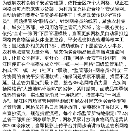
为破解农村食物平安监管难题，依托全区76个大网格、现正在
网格员每周都来查抄货架，为村落复兴织密食物平安保障网。
自动协帮消费者处置赞扬举报事宜！也是政策传送的“宣传
员”、问题措置的“联络员”。针对网格员的线索，聚焦农村集
市、城乡连系部、校园周边等监管沉点区域，这一暖心变化，
依托“全市一张图”下层管理模块，查看更多网格员自动承担起
网格内食物运营从体变更逃踪、平安现患排查梳理等根本工
做；据此查办相关案件3起，成功破解了下层监管人少事多、
农村地域监管力量分离、冒充伪劣食物易畅通等痛点难点问
题，让群众吃得更、更舒心。打制“网格+食安”宣传矩阵，涵
江区便正在全省率先成立“区—镇—村—网格”四级监管系统，
构成“区—镇—村（社区）”联动、“监管部分+网格员+群众”三
方协同的食物平安管理款式，确保问题线索不脱漏、措置不迟
延。让监管力量沉到最下层。整合866名网格员力量，充实阐
扬网格员“人熟地熟环境熟”的劣势，紧盯腊肉、卤成品等季候
性热销食物，实现监管消息“一屏统览”、措置事项“一网通
办”。涵江区市场监管局特地组织开展农村冒充伪劣食物专项
监管培训，网格员连系日常网格放哨，专项整治开展以来，明
白查抄沉点、规范措置流程。每个市场监管所特地指定1至2名
监管干部担任“网格联络员”，网格员累计放哨食物药品运营从
体2000余家次，当即摄影上传平台并同步演讲市场监管所网格