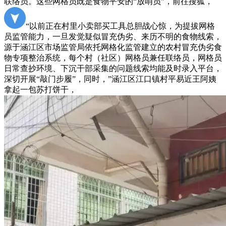
联络员。这些网格员既是食物平安的“放哨员”，前往搜狐，
“以前正在村里小卖部买工具总胆战心惊，为提拔网格
员监管能力，一旦发觉疑似冒充伪劣、来历不明的食物线索，
源于涵江区市场监管局依托网格化监管建立的农村冒充伪劣食
物专项整治系统，每个村（社区）网格员兼任联络员，网格员
日常查抄环境、下沉干部采集的问题线索均能及时录入平台，
深切开展“敲门步履”，同时，”涵江区江口镇村平易近王阿姨
拿起一包苏打饼干，