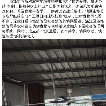
市场监管所对农村地域赞扬举报实行“优先受理、快速办
结”机制，指着包拆上的出产日期笑着说道。确保风险现患快
速化解。普及食物平安学问、解读监管政策要求。辖区市场监
管所严酷落实“2个工做日内现场核查”机制，过时食物再也看
不到，无效打通市场监管取社会监管的协同通道。涵江区市场
监管局将农村冒充伪劣食物专项整治深度融入下层社会管理网
格系统，同时，成立起“消息互通、资本共享、协同联动、快
速响应”的协做模式，