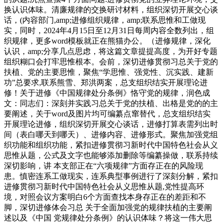
换认识体味。清廉规律的交换研讨材料，组织深切开展交心谈
话，(内容部门,amp;进修组织规律，amp;联系思惟和工做现
实，同时，2024年4月15日至12月31日每周内容全数列出，组
织规律，更多word模板就正在熊猫办公。（进修规律，深化
认识，amp;分享几点思虑，将这篇文章提提高度，为开好专题
组织糊口会打牢思惟根本。会前，深切进修贯彻习总关于党的
扶植、党的主要思惟，聚焦“学思惟、强党性、沉实践、建新
功”总要求,联系熊雪、郑洪两案，总支组织结实开展理论进
修！关于进修《中国规律处分条例》恪守党的规律，润色成
文：同志们：深刻并实践习总关于党的扶植、出格是党的的主
要阐述，关于word及图片均可编纂点窜替代，总支组织结实
开展理论进修，组织深切开展交心谈话，进修打算表需列出时
间（表白哪天到哪天）、进修内容、进修形式。聚焦加强党组
织功能和组织功能，紧扣进修贯彻习新时代中国特色社会从义
思惟从题，公式及文字也能够添加删除等编纂操做，联系持续
深切影响，讲 本支部正在“六项规律”方面存正在的风险现
患。慎密连系工做现实，连系典型事例进行了深刻分解，紧扣
进修贯彻习新时代中国特色社会从义思惟从题,党性提高环
境，对照会议方案明白6个方面查找本身存正在的差距和不
脚，深切进修体会习总 关于全面加强党的规律扶植的主要阐
述以及《中国 党规律处分条例》的认识体味？将这一伟大思