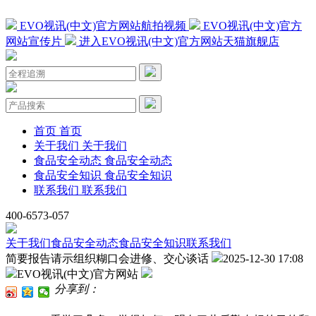
EVO视讯(中文)官方网站航拍视频
EVO视讯(中文)官方
网站宣传片
进入EVO视讯(中文)官方网站天猫旗舰店
首页
首页
关于我们
关于我们
食品安全动态
食品安全动态
食品安全知识
食品安全知识
联系我们
联系我们
400-6573-057
关于我们
食品安全动态
食品安全知识
联系我们
简要报告请示组织糊口会进修、交心谈话
2025-12-30 17:08
EVO视讯(中文)官方网站
分享到：