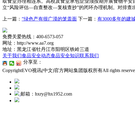
取食堂办理相连系。高校及食堂承包企业须按期开展食物平安
立“风险评估—自查整改—复核查抄”的闭环办理机制。对排查
上一篇：
”绿色产有很广漠的笼盖面
下一篇：
有3000多年的建
免费关爱热线：400-6573-057
网址：http://www.aa7.org
地址：黑龙江省牡丹江市阳明区铁岭三道
关于我们
食品安全动态
食品安全知识
联系我们
分享至：
CopyrightEVO视讯(中文)官方网站集团版权所有All rights reserv
邮箱：hxry@hx1952.com