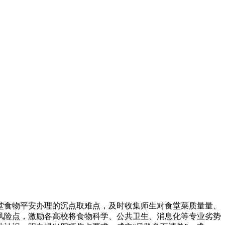
食物平安办理的沉点取难点，及时收集师生对食堂菜质量量、
风险点，激励各高校将食物科学、公共卫生、消息化等专业劣势