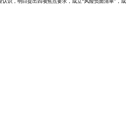
认识，明白提出四项焦点要求，成立“风险负面清单”，成