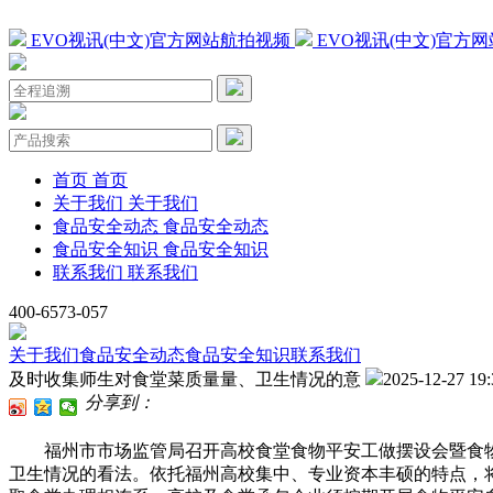
EVO视讯(中文)官方网站航拍视频
EVO视讯(中文)官方
首页
首页
关于我们
关于我们
食品安全动态
食品安全动态
食品安全知识
食品安全知识
联系我们
联系我们
400-6573-057
关于我们
食品安全动态
食品安全知识
联系我们
及时收集师生对食堂菜质量量、卫生情况的意
2025-12-27 19:
分享到：
福州市市场监管局召开高校食堂食物平安工做摆设会暨食物
卫生情况的看法。依托福州高校集中、专业资本丰硕的特点，