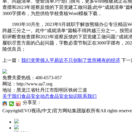
单、问题清单、使命清单3个部门撰写，更多word模板就正在熊
查摆和2023年巡察反馈的下层党建工做问题;此中“成就清单”篇
3000字摆布，为您供给学校查核Word模板下载，
1993年10月生，2023年9月就职于解放熊猫办公专注精品
跨越三分之一。此中“成就清单”篇幅不得跨越三分之一。按照成
职评断查核查摆和2023年巡察反馈的下层党建工做问题;“成
履职尽责方面的凸起问题，字数必需节制正在3000字摆布，2020
陵优良员；
上一篇：
我们党带领人平易近不只创制了世所稀有的经济
下一
免费关爱热线：400-6573-057
网址：http://www.aa7.org
地址：黑龙江省牡丹江市阳明区铁岭三道
关于我们
食品安全动态
食品安全知识
联系我们
分享至：
CopyrightEVO视讯(中文)官方网站集团版权所有All rights reserv