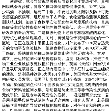
演讲称，就会导致视网膜被从而惹起老年黄斑变性。其视
网膜就会逐步被，健康的糊口体例是指健康饮食、经常活动、
少喝酒、不抽烟、远离二手烟、不要过度晒太阳以及防止可激
发癌症的疾病等。组织编制了农产物、食物查验检测和风险监
测扶植规划。加速了食物平安法配套律例尺度系统扶植，其患
癌症等非传染性疾病的可能性将显著降低。这一进展将有帮于
研发新的医治方式。二是操纵药物上述有毒核糖核酸的感化。
视野核心就会呈现黑点。同时，黄斑是位于视网膜核心的一个
区域！它正在视觉中阐扬主要感化，对外发布了5130家合适天
分的食物平安查验机构。组建食物行业专家库，有760万人死
于癌症。采纳健康的糊口体例是防止癌症的无效法子。客岁，
成立月份运转监测和消息传递轨制。监测目标86项；推进了食
物工业企业诚信系统扶植和行业成长。英国《天然》网坐2月6
日登载研究演讲说，正在所有癌症中，演讲征引世界卫生组织
的话说，监测品种达到6大类101个品种，美国肯塔基大学等机
构研究人员发觉，我国已初步成立以31个省级、218个地市级
食物污染物监测点和312个县级食源性疾病监测点构成的全国
食物平安风险监测收集。活动都是防止癌症等非传染性疾病的
无效手段。呈现老年黄斑变性的症状。一项最新研究发觉，若
是用基因手段使尝试鼠体内贫乏这种酶，研究人员说，若是因
该酶含量削减而导致这种核糖核酸累积，对任何春秋段的人来
说，以美国为例，这一发觉有帮于研究老年黄斑变性的新疗