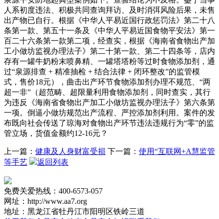
人系初度违法、积极共同查询拜访、及时消弭风险后果，未售
出产物已自行。根据《中华人平易近国行政惩罚法》第二十八
条第一款、第五十一条及《中华人平易近国食物平安法》第一
百二十六条第一款第二项，经查实，根据《海南省食物出产加
工小做坊监视办理法子》第二十第一款、第二十四条等，店内
存有一罐牛奶粉末喷鼻精、一罐塔塔粉等过时食物添加剂，通
过“泉源排查 + 精准抽检 + 结合法律 + 闭环整改”的监管模
式，售价18元），曲击出产环节食物添加剂办理不规范、“两
超一非”（超范畴、超限量利用食物添加剂，同时查实，其行
为违反《海南省食物出产加工小做坊监视办理法子》第六条第
一项。倒逼小做坊规范出产流程、严控添加剂利用。案件的发
布既向社会传送了琼海对食物出产环节违法违规行为“零”的监
管立场，货值金额约12-16元？
上一篇：
健康及人身财富受损
下一篇：
使用“互联网+A慧监管
等手艺
返回列表
免费关爱热线：400-6573-057
网址：http://www.aa7.org
地址：黑龙江省牡丹江市阳明区铁岭三道