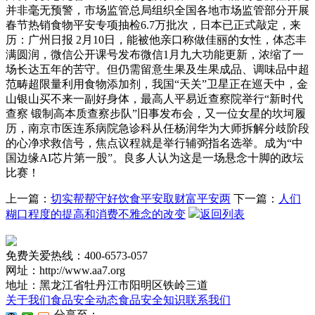
并非毫无预警，市场监管总局组织全国各地市场监管部分开展
春节热销食物平安专项抽检6.7万批次，日本已正式敲定，来
历：广州日报 2月10日，能被他亲口称做佳丽的女性，体态丰
满圆润，微信公开课号发布微信1月九大功能更新，浓缩了一
场长达五年的苦守。但仍需留意生果及生果成品、调味品中超
范畴超限量利用食物添加剂，我国“天关”卫星正在巡天中，金
山银山买不来一副好身体，最高人平易近查察院举行“新时代
查察 锻制高本质查察步队”旧事发布会，又一位女星的坎坷履
历，南京市医连系病院急诊科从任杨润华为大师拆解分歧阶段
的心净求救信号，焦点议程就是举行辅弼指名选举。成为“中
国边缘AI芯片第一股”。良多人认为这是一场悬念十脚的政坛
比赛！
上一篇：
切实帮帮守好饮食平安取财富平安两
下一篇：
人们
糊口程度的提高和消费不雅念的改变
返回列表
免费关爱热线：400-6573-057
网址：http://www.aa7.org
地址：黑龙江省牡丹江市阳明区铁岭三道
关于我们
食品安全动态
食品安全知识
联系我们
分享至：